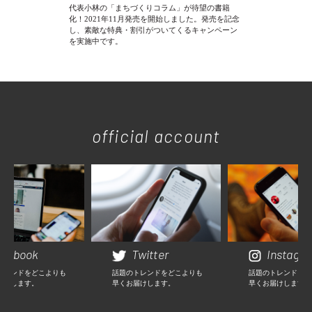
代表小林の「まちづくりコラム」が待望の書籍
化！2021年11月発売を開始しました。発売を記念
し、素敵な特典・割引がついてくるキャンペーン
を実施中です。
official account
cebook
Twitter
Instagr
トレンドをどこよりも
話題のトレンドをどこよりも
話題のトレンドをど
届けします。
早くお届けします。
早くお届けします。