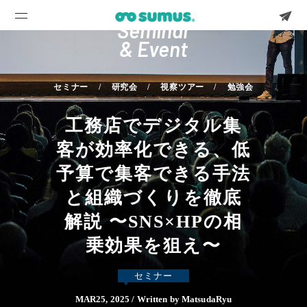
Seminar
& Event
セミナー
研究会
視察ツアー
勉強会
工務店でデジタル集
客が効率化できる、低
予算で集客できる手法
と組織づくりを徹底
解説 〜SNS×HPの相
乗効果を狙え〜
セミナー
MAR25, 2025 / Written by MatsudaRyu