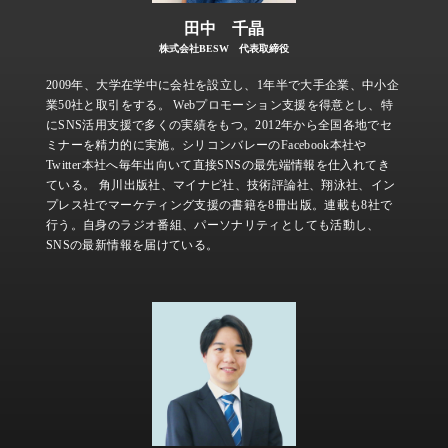
田中 千晶
株式会社BESW 代表取締役
2009年、大学在学中に会社を設立し、1年半で大手企業、中小企
業50社と取引をする。 Webプロモーション支援を得意とし、特
にSNS活用支援で多くの実績をもつ。2012年から全国各地でセ
ミナーを精力的に実施。シリコンバレーのFacebook本社や
Twitter本社へ毎年出向いて直接SNSの最先端情報を仕入れてき
ている。 角川出版社、マイナビ社、技術評論社、翔泳社、イン
プレス社でマーケティング支援の書籍を8冊出版。連載も8社で
行う。自身のラジオ番組、パーソナリティとしても活動し、
SNSの最新情報を届けている。