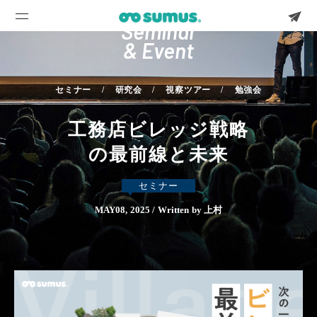
Seminar
& Event
セミナー
研究会
視察ツアー
勉強会
工務店ビレッジ戦略
の最前線と未来
セミナー
MAY08, 2025 / Written by 上村