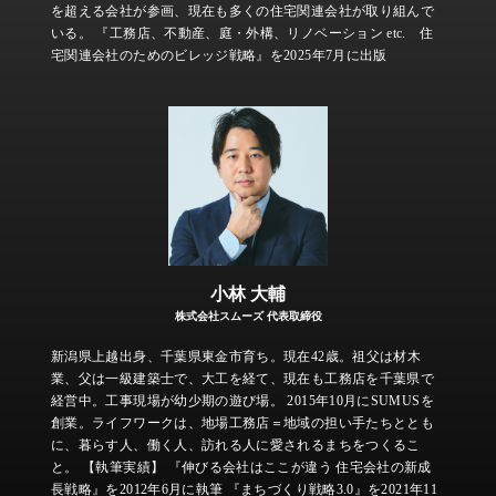
を超える会社が参画、現在も多くの住宅関連会社が取り組んで
いる。 『工務店、不動産、庭・外構、リノベーション etc. 住
宅関連会社のためのビレッジ戦略』を2025年7月に出版
小林 大輔
株式会社スムーズ 代表取締役
新潟県上越出身、千葉県東金市育ち。現在42歳。祖父は材木
業、父は一級建築士で、大工を経て、現在も工務店を千葉県で
経営中。工事現場が幼少期の遊び場。 2015年10月にSUMUSを
創業。ライフワークは、地場工務店＝地域の担い手たちととも
に、暮らす人、働く人、訪れる人に愛されるまちをつくるこ
と。 【執筆実績】 『伸びる会社はここが違う 住宅会社の新成
長戦略』を2012年6月に執筆 『まちづくり戦略3.0』を2021年11