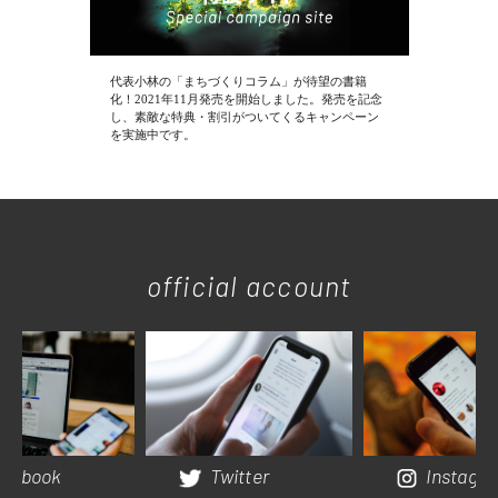
代表小林の「まちづくりコラム」が待望の書籍
化！2021年11月発売を開始しました。発売を記念
し、素敵な特典・割引がついてくるキャンペーン
を実施中です。
official account
cebook
Twitter
Instagr