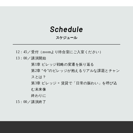
Schedule
スケジュール
12：45
受付（zoomより待合室にご入室ください）
13：00
講演開始
第1章 ビレッジ戦略の変遷を振り返る
第2章 “今”のビレッジが抱えるリアルな課題とチャン
スとは？
第3章 ビレッジ × 賃貸で「日常の賑わい」を呼び込
む未来像
終わりに
15：00
講演終了