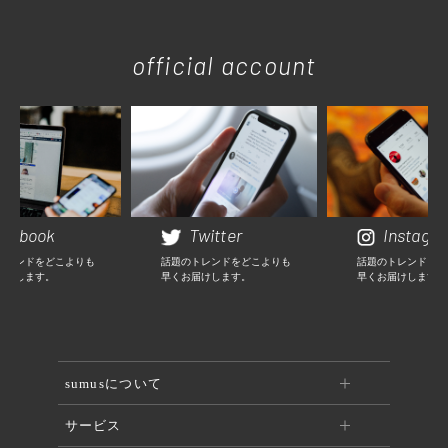
official account
cebook
Twitter
Instagr
トレンドをどこよりも
話題のトレンドをどこよりも
話題のトレンドをど
届けします。
早くお届けします。
早くお届けします。
sumusについて
サービス