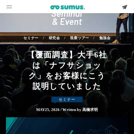
Seminar
& Event
セミナー
研究会
視察ツアー
勉強会
【覆面調査】大手6社
は「ナフサショッ
ク」をお客様にこう
説明していました
セミナー
MAY25, 2026 / Written by 高橋求明