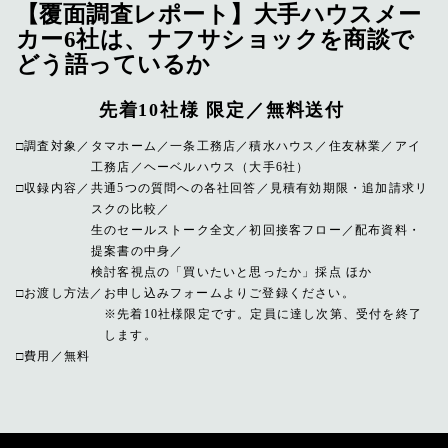
【覆面調査レポート】大手ハウスメー
カー6社は、ナフサショックを商談で
どう語っているか
先着10社様 限定／無料送付
調査対象
タマホーム／一条工務店／積水ハウス／住友林業／アイ
工務店／ヘーベルハウス（大手6社）
収録内容
共通5つの質問への各社回答／見積有効期限・追加請求リ
スクの比較／
生のセールストーク全文／初回接客フロー／配布資料・
提案書の中身／
検討客視点の「買いたいと思ったか」採点 ほか
お渡し方法
お申し込みフォームよりご登録ください。
※先着10社様限定です。定員に達し次第、受付を終了
します。
費用
無料