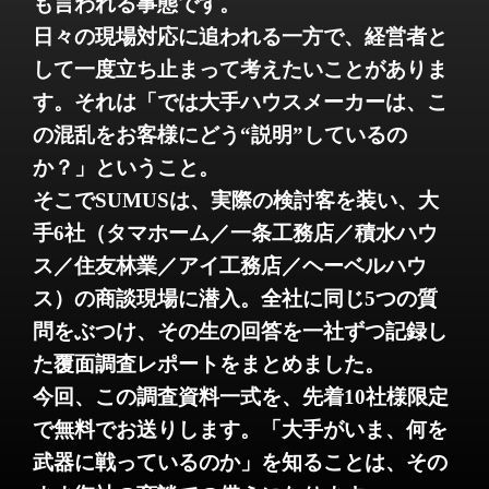
も言われる事態です。
日々の現場対応に追われる一方で、経営者と
して一度立ち止まって考えたいことがありま
す。それは「では大手ハウスメーカーは、こ
の混乱をお客様にどう“説明”しているの
か？」ということ。
そこでSUMUSは、実際の検討客を装い、大
手6社（タマホーム／一条工務店／積水ハウ
ス／住友林業／アイ工務店／ヘーベルハウ
ス）の商談現場に潜入。全社に同じ5つの質
問をぶつけ、その生の回答を一社ずつ記録し
た覆面調査レポートをまとめました。
今回、この調査資料一式を、先着10社様限定
で無料でお送りします。「大手がいま、何を
武器に戦っているのか」を知ることは、その