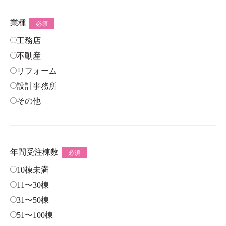
業種
必須
工務店
不動産
リフォーム
設計事務所
その他
年間受注棟数
必須
10棟未満
11〜30棟
31〜50棟
51〜100棟