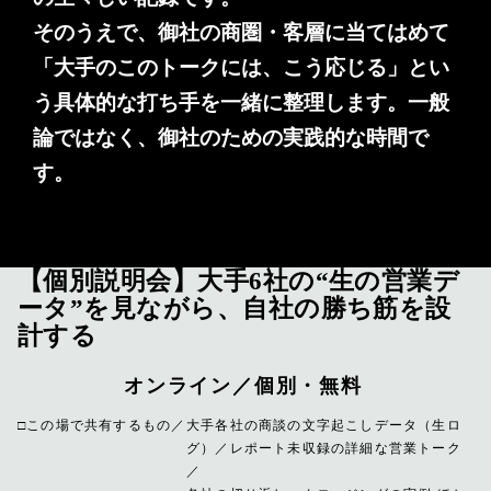
そのうえで、御社の商圏・客層に当てはめて
「大手のこのトークには、こう応じる」とい
う具体的な打ち手を一緒に整理します。一般
論ではなく、御社のための実践的な時間で
す。
【個別説明会】大手6社の“生の営業デ
ータ”を見ながら、自社の勝ち筋を設
計する
オンライン／個別・無料
この場で共有するもの
大手各社の商談の文字起こしデータ（生ロ
グ）／レポート未収録の詳細な営業トーク
／